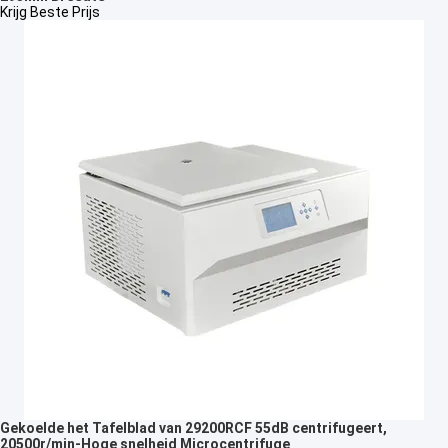
Krijg Beste Prijs
Gekoelde het Tafelblad van 29200RCF 55dB centrifugeert,
20500r/min-Hoge snelheid Microcentrifuge