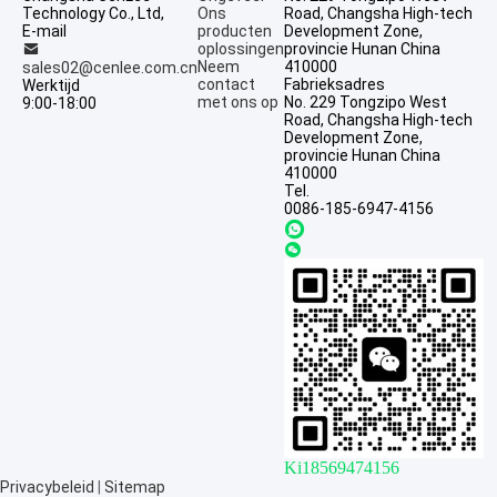
Technology Co., Ltd,
Ons
Road, Changsha High-tech
E-mail
producten
Development Zone,
oplossingen
provincie Hunan China
Neem
410000
sales02@cenlee.com.cn
contact
Fabrieksadres
Werktijd
met ons op
No. 229 Tongzipo West
9:00-18:00
Road, Changsha High-tech
Development Zone,
provincie Hunan China
410000
Tel.
0086-185-6947-4156
Ki18569474156
Privacybeleid
|
Sitemap