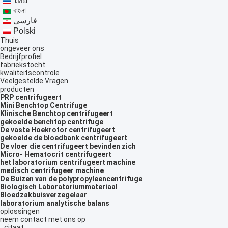
ไทย
বাংলা
فارسی
Polski
Thuis
ongeveer ons
Bedrijfprofiel
fabriekstocht
kwaliteitscontrole
Veelgestelde Vragen
producten
PRP centrifugeert
Mini Benchtop Centrifuge
Klinische Benchtop centrifugeert
gekoelde benchtop centrifuge
De vaste Hoekrotor centrifugeert
gekoelde de bloedbank centrifugeert
De vloer die centrifugeert bevinden zich
Micro- Hematocrit centrifugeert
het laboratorium centrifugeert machine
medisch centrifugeer machine
De Buizen van de polypropyleencentrifuge
Biologisch Laboratoriummateriaal
Bloedzakbuisverzegelaar
laboratorium analytische balans
oplossingen
neem contact met ons op
citaat