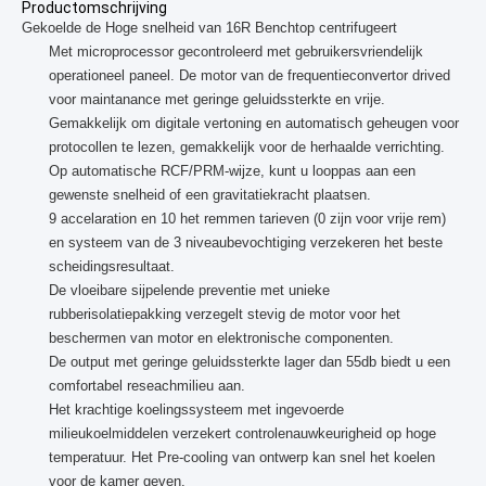
Productomschrijving
Gekoelde de Hoge snelheid van 16R Benchtop centrifugeert
Met microprocessor gecontroleerd met gebruikersvriendelijk
operationeel paneel. De motor van de frequentieconvertor drived
voor maintanance met geringe geluidssterkte en vrije.
Gemakkelijk om digitale vertoning en automatisch geheugen voor
protocollen te lezen, gemakkelijk voor de herhaalde verrichting.
Op automatische RCF/PRM-wijze, kunt u looppas aan een
gewenste snelheid of een gravitatiekracht plaatsen.
9 accelaration en 10 het remmen tarieven (0 zijn voor vrije rem)
en systeem van de 3 niveaubevochtiging verzekeren het beste
scheidingsresultaat.
De vloeibare sijpelende preventie met unieke
rubberisolatiepakking verzegelt stevig de motor voor het
beschermen van motor en elektronische componenten.
De output met geringe geluidssterkte lager dan 55db biedt u een
comfortabel reseachmilieu aan.
Het krachtige koelingssysteem met ingevoerde
milieukoelmiddelen verzekert controlenauwkeurigheid op hoge
temperatuur. Het Pre-cooling van ontwerp kan snel het koelen
voor de kamer geven.