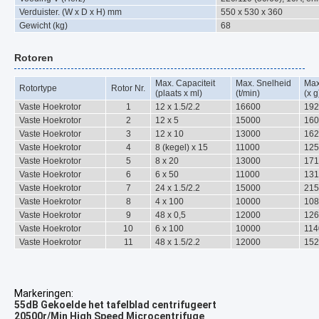
Verduister. (W x D x H) mm
550 x 530 x 360
Gewicht (kg)
68
Rotoren
Max. Capaciteit
Max. Snelheid
Max
Rotortype
Rotor Nr.
(plaats x ml)
(t/min)
(x g
Vaste Hoekrotor
1
12 x 1.5/2.2
16600
192
Vaste Hoekrotor
2
12 x 5
15000
160
Vaste Hoekrotor
3
12 x 10
13000
162
Vaste Hoekrotor
4
8 (kegel) x 15
11000
125
Vaste Hoekrotor
5
8 x 20
13000
171
Vaste Hoekrotor
6
6 x 50
11000
131
Vaste Hoekrotor
7
24 x 1.5/2.2
15000
215
Vaste Hoekrotor
8
4 x 100
10000
108
Vaste Hoekrotor
9
48 x 0,5
12000
126
Vaste Hoekrotor
10
6 x 100
10000
114
Vaste Hoekrotor
11
48 x 1.5/2.2
12000
152
Markeringen:
55dB Gekoelde het tafelblad centrifugeert
20500r/Min High Speed Microcentrifuge