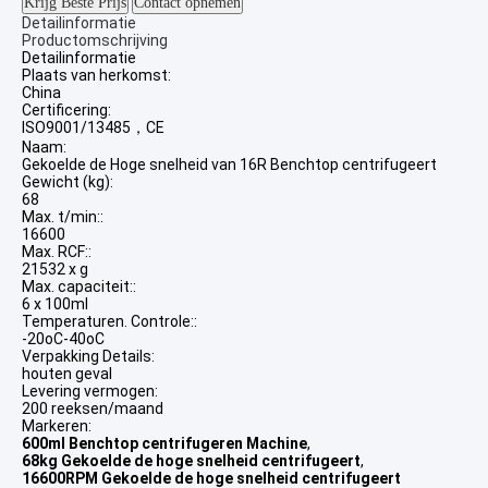
Krijg Beste Prijs
Contact opnemen
Detailinformatie
Productomschrijving
Detailinformatie
Plaats van herkomst:
China
Certificering:
ISO9001/13485，CE
Naam:
Gekoelde de Hoge snelheid van 16R Benchtop centrifugeert
Gewicht (kg):
68
Max. t/min::
16600
Max. RCF::
21532 x g
Max. capaciteit::
6 x 100ml
Temperaturen. Controle::
-20oC-40oC
Verpakking Details:
houten geval
Levering vermogen:
200 reeksen/maand
Markeren:
600ml Benchtop centrifugeren Machine
,
68kg Gekoelde de hoge snelheid centrifugeert
,
16600RPM Gekoelde de hoge snelheid centrifugeert