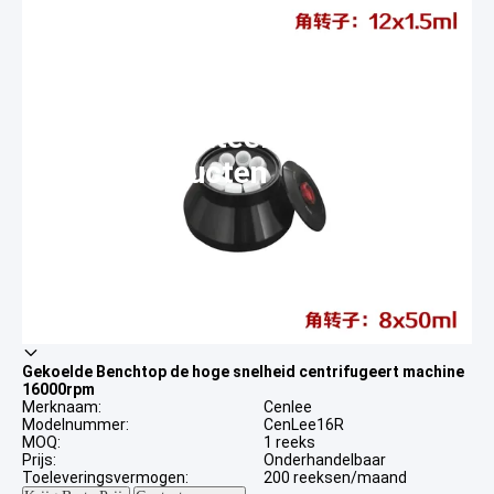
Gerelateerde
producten
Gekoelde Benchtop de hoge snelheid centrifugeert machine
16000rpm
Merknaam:
Cenlee
Modelnummer:
CenLee16R
MOQ:
1 reeks
Prijs:
Onderhandelbaar
Toeleveringsvermogen:
200 reeksen/maand