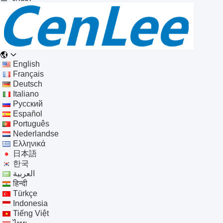
English
Français
Deutsch
Italiano
Русский
Español
Português
Nederlandse
Ελληνικά
日本語
한국
العربية
हिन्दी
Türkçe
Indonesia
Tiếng Việt