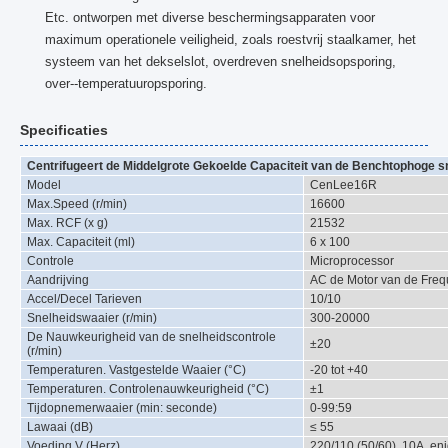
Etc. ontworpen met diverse beschermingsapparaten voor
maximum operationele veiligheid, zoals roestvrij staalkamer, het
systeem van het dekselslot, overdreven snelheidsopsporing,
over--temperatuuropsporing.
Specificaties
Centrifugeert de Middelgrote Gekoelde Capaciteit van de Benchtophoge sn
Model
CenLee16R
Max.Speed (r/min)
16600
Max. RCF (x g)
21532
Max. Capaciteit (ml)
6 x 100
Controle
Microprocessor
Aandrijving
AC de Motor van de Freq
Accel/Decel Tarieven
10/10
Snelheidswaaier (r/min)
300-20000
De Nauwkeurigheid van de snelheidscontrole
±20
(r/min)
Temperaturen. Vastgestelde Waaier (°C)
-20 tot +40
Temperaturen. Controlenauwkeurigheid (°C)
±1
Tijdopnemerwaaier (min: seconde)
0-99:59
Lawaai (dB)
≤ 55
Voeding V (Herz)
220/110 (50/60), 10A, en