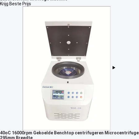
Krijg Beste Prijs
40oC 16000rpm Gekoelde Benchtop centrifugeren Microcentrifuge
295mm Breedte