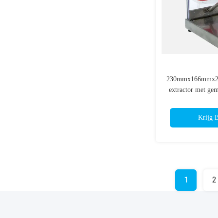
230mmx166mmx25
extractor met gem
van plasma- en ro
Krijg B
1
2