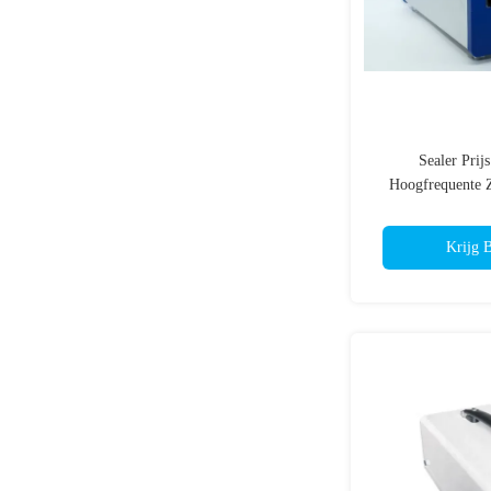
Sealer Prij
Hoogfrequente Z
Sealer Mobiele B
Buis Se
Krijg B