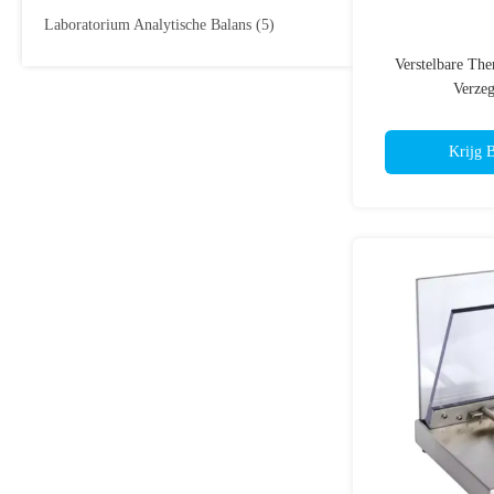
Laboratorium Analytische Balans
(5)
Verstelbare The
Verzeg
Oververhittin
Nauwkeurige Tempe
Krijg B
voor Veil