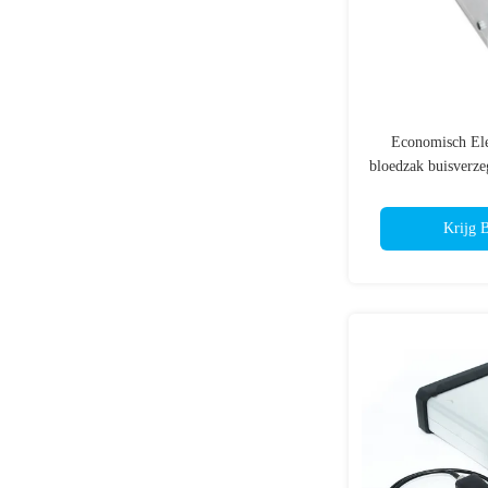
Economisch Ele
bloedzak buisverze
of PVC 
Krijg B