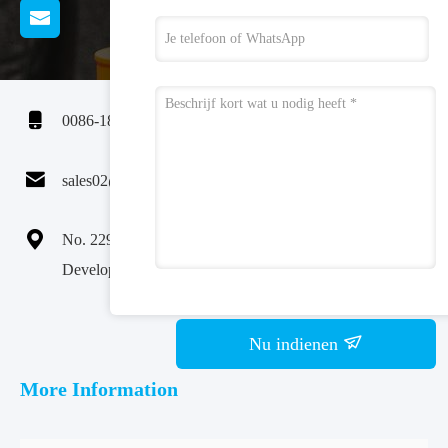

0086-185-6947-4156

sales02@cenlee.com.cn

No. 229 Tongzipo West Road, Changsha High-tech
Development Zone, provincie Hunan China 410000
Nu indienen
More Information