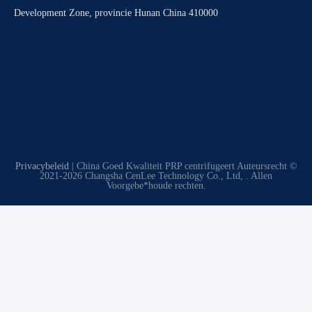
Development Zone, provincie Hunan China 410000
Privacybeleid
| China Goed Kwaliteit PRP centrifugeert Auteursrecht ©
2021-2026 Changsha CenLee Technology Co., Ltd, . Allen
Voorgebe*houde rechten.