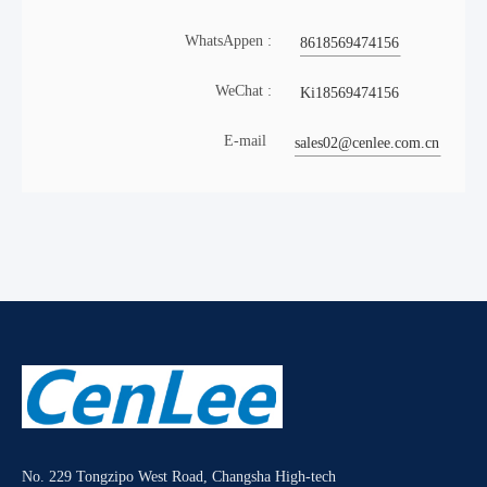
WhatsAppen :
8618569474156
WeChat :
Ki18569474156
E-mail
sales02@cenlee.com.cn
No. 229 Tongzipo West Road, Changsha High-tech