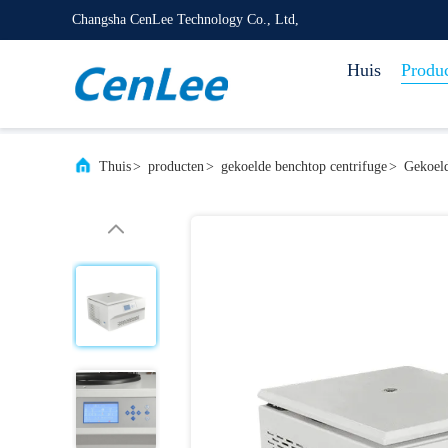
Changsha CenLee Technology Co., Ltd,
Huis
Produ
Thuis
>
producten
>
gekoelde benchtop centrifuge
>
Gekoeld