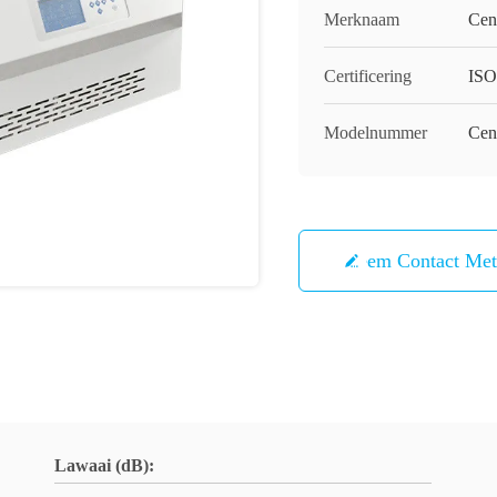
Merknaam
Cen
Certificering
IS
Modelnummer
Cen
Neem Contact Me
Lawaai (dB):