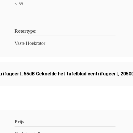
≤ 55
Rotortype:
Vaste Hoekrotor
trifugeert
,
55dB Gekoelde het tafelblad centrifugeert
,
20500
Prijs