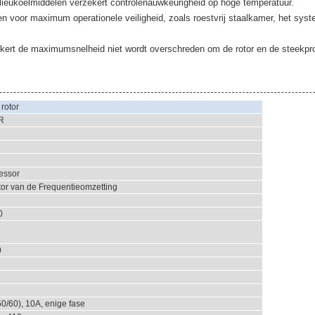
ieukoelmiddelen verzekert controlenauwkeurigheid op hoge temperatuur.
 voor maximum operationele veiligheid, zoals roestvrij staalkamer, het syst
ekert de maximumsnelheid niet wordt overschreden om de rotor en de steekpro
rotor
R
essor
or van de Frequentieomzetting
0
0
0/60), 10A, enige fase