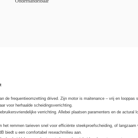
Onderhandelbaar
t
 de frequentieomzetting drived. Zijn motor is maitenance – vrij en looppas st
ar voor herhaalde scheidingsverrichting.
ruikersvriendelijke verrichting. Allebei plaatsen paramenters en de actural 
n het remmen tarieven snel voor efficiënte steekproefscheiding, of langzaa
dB biedt u een comfortabel reseachmilieu aan.