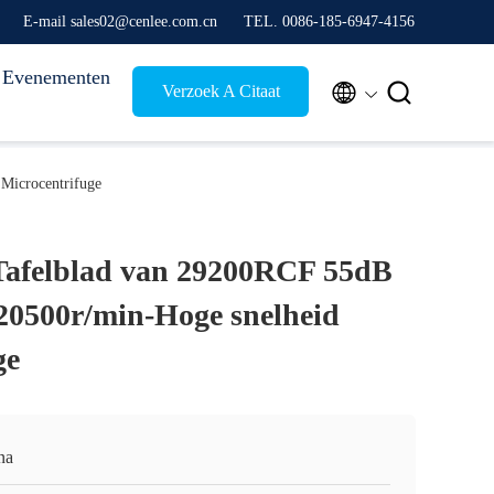
E-mail sales02@cenlee.com.cn
TEL. 0086-185-6947-4156
Evenementen


Verzoek A Citaat
 Microcentrifuge
Tafelblad van 29200RCF 55dB
 20500r/min-Hoge snelheid
ge
na