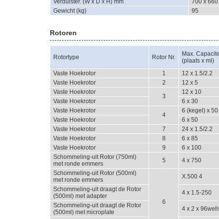
Verduister. (W x D x H) mm
700 x 660
Gewicht (kg)
95
Rotoren
Max. Capacite
Rotortype
Rotor Nr.
(plaats x ml)
Vaste Hoekrotor
1
12 x 1.5/2.2
Vaste Hoekrotor
2
12 x 5
Vaste Hoekrotor
12 x 10
3
Vaste Hoekrotor
6 x 30
Vaste Hoekrotor
6 (kegel) x 50
4
Vaste Hoekrotor
6 x 50
Vaste Hoekrotor
7
24 x 1.5/2.2
Vaste Hoekrotor
8
6 x 85
Vaste Hoekrotor
9
6 x 100
Schommeling-uit Rotor (750ml)
5
4 x 750
met ronde emmers
Schommeling-uit Rotor (500ml)
X.500 4
met ronde emmers
Schommeling-uit draagt de Rotor
4 x 1.5-250
(500ml) met adapter
6
Schommeling-uit draagt de Rotor
4 x 2 x 96well
(500ml) met microplate