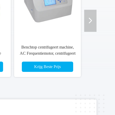
Benchtop centrifugeert machine,
e
AC Frequentiemotor, centrifugeert
de Hoge snelheid van 110V 1PH
Machine
Krijg Beste Prijs