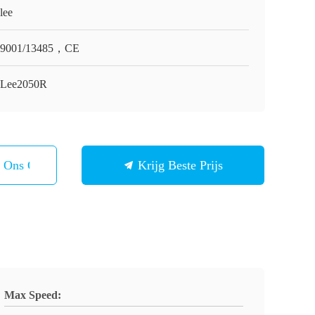
lee
O9001/13485，CE
Lee2050R
t Ons Op
Krijg Beste Prijs
Max Speed: