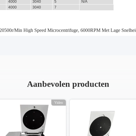
4000
3040
5
N/A
4000
3040
7
20500r/Min High Speed Microcentrifuge
,
6000RPM Met Lage Snelheid
Aanbevolen producten
Video