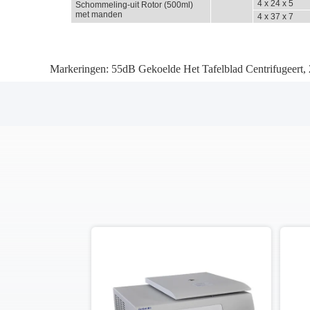
4 x 24 x 5
Schommeling-uit Rotor (500ml)
met manden
4 x 37 x 7
Markeringen:
55dB Gekoelde Het Tafelblad Centrifugeert
,
o