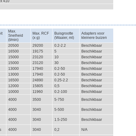
 x 410
Max.
it
Max. RCF
Buisgrootte
Adapters voor
Snelheid
(x g)
(Waaier, ml)
kleinere buizen
(t/min)
20500
29200
0.2-2.2
Beschikbaar
16500
19175
5
Beschikbaar
15000
23120
10
Beschikbaar
15000
23120
30
Beschikbaar
13000
17940
0.2-50
Beschikbaar
13000
17940
0.2-50
Beschikbaar
16500
24890
0.25-2.2
Beschikbaar
12000
15805
0,5
Beschikbaar
10000
11960
0.2-100
Beschikbaar
4000
3500
5-750
Beschikbaar
4000
3040
5-500
Beschikbaar
4000
3040
1.5-250
Beschikbaar
s
4000
3040
0,2
N/A