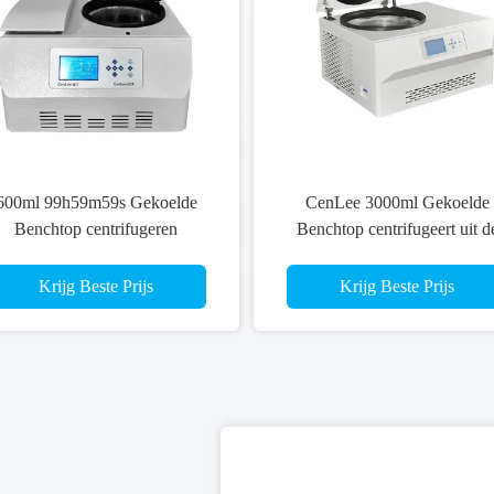
600ml 99h59m59s Gekoelde
CenLee 3000ml Gekoelde
Benchtop centrifugeren
Benchtop centrifugeert uit d
Aluminium Vaste Hoekrotor
Microprocessor van de
Schommelingsrotor
Krijg Beste Prijs
Krijg Beste Prijs