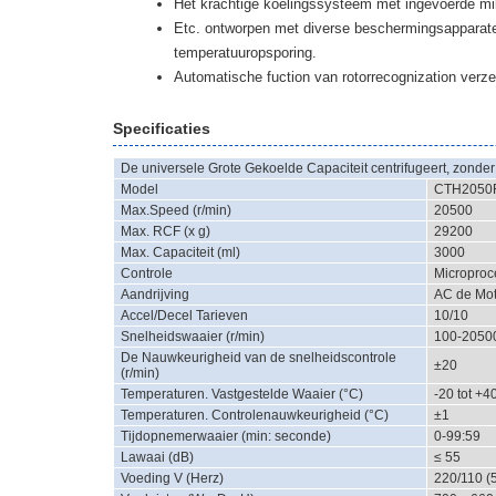
Het krachtige koelingssysteem met ingevoerde mil
Etc. ontworpen met diverse beschermingsapparaten
temperatuuropsporing.
Automatische fuction van rotorrecognization verz
Specificaties
De universele Grote Gekoelde Capaciteit centrifugeert, zonder 
Model
CTH2050
Max.Speed (r/min)
20500
Max. RCF (x g)
29200
Max. Capaciteit (ml)
3000
Controle
Microproc
Aandrijving
AC de Mot
Accel/Decel Tarieven
10/10
Snelheidswaaier (r/min)
100-2050
De Nauwkeurigheid van de snelheidscontrole
±20
(r/min)
Temperaturen. Vastgestelde Waaier (°C)
-20 tot +4
Temperaturen. Controlenauwkeurigheid (°C)
±1
Tijdopnemerwaaier (min: seconde)
0-99:59
Lawaai (dB)
≤ 55
Voeding V (Herz)
220/110 (5