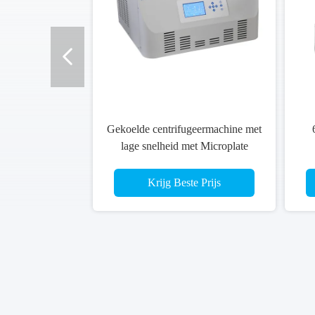
Gekoelde centrifugeermachine met
lage snelheid met Microplate
Rotor, tafeltype centrifuge met
groot volume;
Krijg Beste Prijs