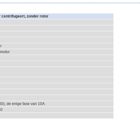
centrifugeert, zonder rotor
r
emotor
60), de enige fase van 10A
20