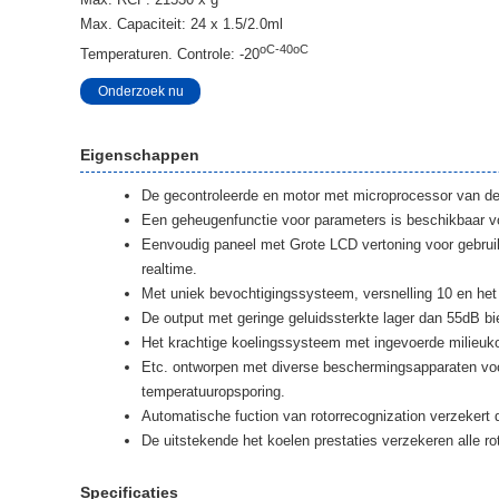
Max. Capaciteit: 24 x 1.5/2.0ml
oC-40oC
Temperaturen. Controle: -20
Onderzoek nu
Eigenschappen
De gecontroleerde en motor met microprocessor van de fr
Een geheugenfunctie voor parameters is beschikbaar vo
Eenvoudig paneel met Grote LCD vertoning voor gebruike
realtime.
Met uniek bevochtigingssysteem, versnelling 10 en het
De output met geringe geluidssterkte lager dan 55dB bi
Het krachtige koelingssysteem met ingevoerde milieuk
Etc. ontworpen met diverse beschermingsapparaten voor
temperatuuropsporing.
Automatische fuction van rotorrecognization verzekert
De uitstekende het koelen prestaties verzekeren alle roto
Specificaties