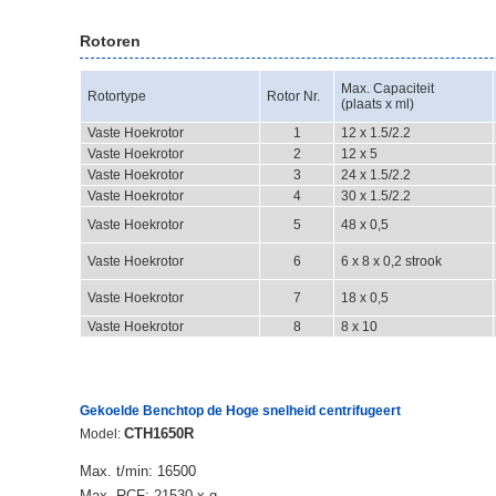
Rotoren
Max. Capaciteit
Rotortype
Rotor Nr.
(plaats x ml)
Vaste Hoekrotor
1
12 x 1.5/2.2
Vaste Hoekrotor
2
12 x 5
Vaste Hoekrotor
3
24 x 1.5/2.2
Vaste Hoekrotor
4
30 x 1.5/2.2
Vaste Hoekrotor
5
48 x 0,5
Vaste Hoekrotor
6
6 x 8 x 0,2 strook
Vaste Hoekrotor
7
18 x 0,5
Vaste Hoekrotor
8
8 x 10
Gekoelde Benchtop de Hoge snelheid centrifugeert
CTH1650R
Model:
Max. t/min: 16500
Max. RCF: 21530 x g