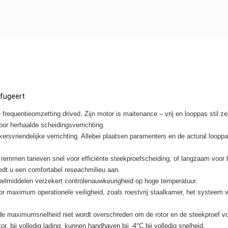
ifugeert
equentieomzetting drived. Zijn motor is maitenance – vrij en looppas stil ze
or herhaalde scheidingsverrichting.
rsvriendelijke verrichting. Allebei plaatsen paramenters en de actural loopp
 remmen tarieven snel voor efficiënte steekproefscheiding, of langzaam voo
edt u een comfortabel reseachmilieu aan.
oelmiddelen verzekert controlenauwkeurigheid op hoge temperatuur.
 maximum operationele veiligheid, zoals roestvrij staalkamer, het systeem v
 de maximumsnelheid niet wordt overschreden om de rotor en de steekproef vo
r, bij volledig lading, kunnen handhaven bij -4°C bij volledig snelheid.