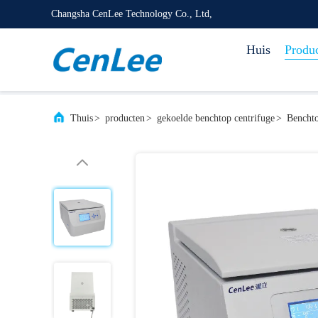
Changsha CenLee Technology Co., Ltd,
Huis
Produ
Thuis
>
producten
>
gekoelde benchtop centrifuge
>
Benchto