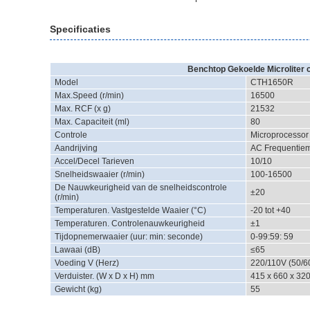
Specificaties
Benchtop Gekoelde Microliter c
Model
CTH1650R
Max.Speed (r/min)
16500
Max. RCF (x g)
21532
Max. Capaciteit (ml)
80
Controle
Microprocessor
Aandrijving
AC Frequentiem
Accel/Decel Tarieven
10/10
Snelheidswaaier (r/min)
100-16500
De Nauwkeurigheid van de snelheidscontrole
±20
(r/min)
Temperaturen. Vastgestelde Waaier (°C)
-20 tot +40
Temperaturen. Controlenauwkeurigheid
±1
Tijdopnemerwaaier (uur: min: seconde)
0-99:59: 59
Lawaai (dB)
≤65
Voeding V (Herz)
220/110V (50/60
Verduister. (W x D x H) mm
415 x 660 x 32
Gewicht (kg)
55