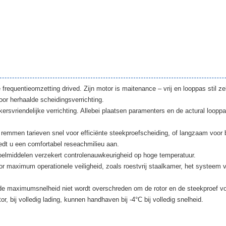
equentieomzetting drived. Zijn motor is maitenance – vrij en looppas stil ze
or herhaalde scheidingsverrichting.
rsvriendelijke verrichting. Allebei plaatsen paramenters en de actural loopp
 remmen tarieven snel voor efficiënte steekproefscheiding, of langzaam voo
edt u een comfortabel reseachmilieu aan.
oelmiddelen verzekert controlenauwkeurigheid op hoge temperatuur.
 maximum operationele veiligheid, zoals roestvrij staalkamer, het systeem v
 de maximumsnelheid niet wordt overschreden om de rotor en de steekproef vo
r, bij volledig lading, kunnen handhaven bij -4°C bij volledig snelheid.