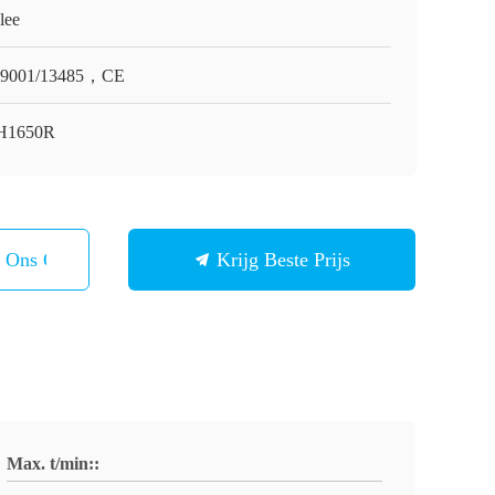
lee
O9001/13485，CE
H1650R
t Ons Op
Krijg Beste Prijs
Max. t/min::