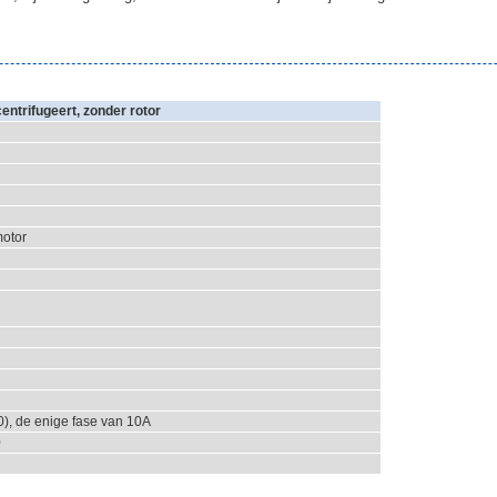
entrifugeert, zonder rotor
otor
), de enige fase van 10A
0