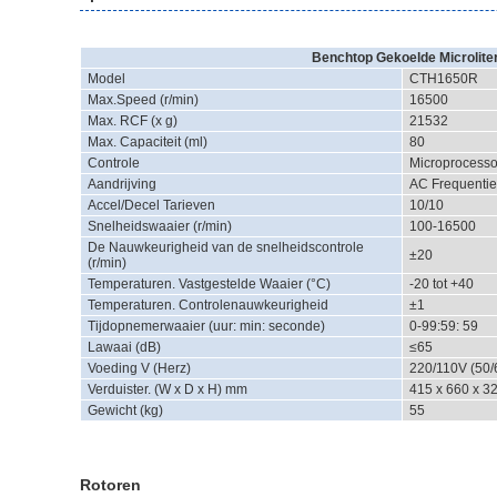
Benchtop Gekoelde Microliter 
Model
CTH1650R
Max.Speed (r/min)
16500
Max. RCF (x g)
21532
Max. Capaciteit (ml)
80
Controle
Microprocesso
Aandrijving
AC Frequenti
Accel/Decel Tarieven
10/10
Snelheidswaaier (r/min)
100-16500
De Nauwkeurigheid van de snelheidscontrole
±20
(r/min)
Temperaturen. Vastgestelde Waaier (°C)
-20 tot +40
Temperaturen. Controlenauwkeurigheid
±1
Tijdopnemerwaaier (uur: min: seconde)
0-99:59: 59
Lawaai (dB)
≤65
Voeding V (Herz)
220/110V (50/
Verduister. (W x D x H) mm
415 x 660 x 3
Gewicht (kg)
55
Rotoren