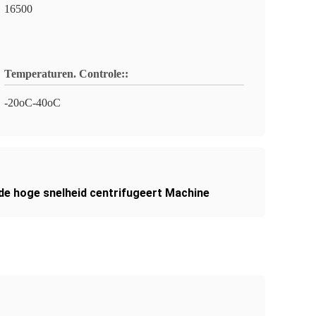
16500
Temperaturen. Controle::
-20oC-40oC
de hoge snelheid centrifugeert Machine