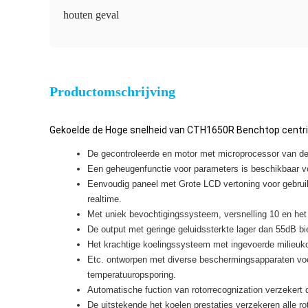
houten geval
Productomschrijving
Gekoelde de Hoge snelheid van CTH1650R Benchtop centr
De gecontroleerde en motor met microprocessor van de fr
Een geheugenfunctie voor parameters is beschikbaar vo
Eenvoudig paneel met Grote LCD vertoning voor gebruike
realtime.
Met uniek bevochtigingssysteem, versnelling 10 en het
De output met geringe geluidssterkte lager dan 55dB bi
Het krachtige koelingssysteem met ingevoerde milieuk
Etc. ontworpen met diverse beschermingsapparaten voor
temperatuuropsporing.
Automatische fuction van rotorrecognization verzekert
De uitstekende het koelen prestaties verzekeren alle roto