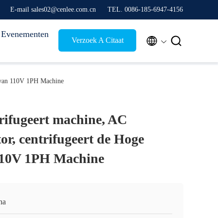
E-mail sales02@cenlee.com.cn
TEL. 0086-185-6947-4156
Evenementen


Verzoek A Citaat
d van 110V 1PH Machine
rifugeert machine, AC
r, centrifugeert de Hoge
 110V 1PH Machine
na