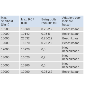
Max.
Adapters voor
Max. RCF
Buisgrootte
Snelheid
kleinere
(x g)
(Waaier, ml)
(t/min)
buizen
16500
18360
0.25-2.2
Beschikbaar
12000
10142
0.25-5
Beschikbaar
15000
21532
0.25-2.2
Beschikbaar
12000
16270
0.25-2.2
Beschikbaar
Niet
12000
10920
0,5
beschikbaar
Niet
13000
16020
0,2
beschikbaar
Niet
16000
15300
0,5
beschikbaar
12000
12900
0.25-2.2
Beschikbaar