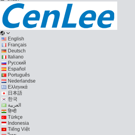
English
Français
Deutsch
Italiano
Русский
Español
Português
Nederlandse
Ελληνικά
日本語
한국
العربية
हिन्दी
Türkçe
Indonesia
Tiếng Việt