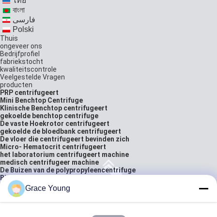
ไทย
বাংলা
فارسی
Polski
Thuis
ongeveer ons
Bedrijfprofiel
fabriekstocht
kwaliteitscontrole
Veelgestelde Vragen
producten
PRP centrifugeert
Mini Benchtop Centrifuge
Klinische Benchtop centrifugeert
gekoelde benchtop centrifuge
De vaste Hoekrotor centrifugeert
gekoelde de bloedbank centrifugeert
De vloer die centrifugeert bevinden zich
Micro- Hematocrit centrifugeert
het laboratorium centrifugeert machine
medisch centrifugeer machine
De Buizen van de polypropyleencentrifuge
Biologisch Laboratoriummateriaal
Bloedzakbuisverzegelaar
Grace Young
laboratorium analytische balans
oplossingen
neem contact met ons op
citaat