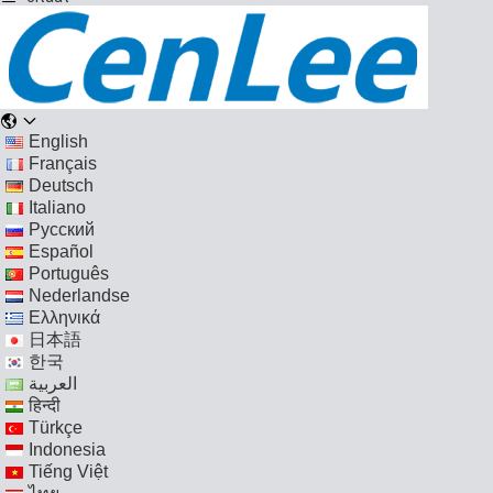
English
Français
Deutsch
Italiano
Русский
Español
Português
Nederlandse
Ελληνικά
日本語
한국
العربية
हिन्दी
Türkçe
Indonesia
Tiếng Việt