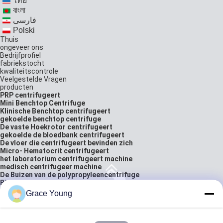
ไทย
বাংলা
فارسی
Polski
Thuis
ongeveer ons
Bedrijfprofiel
fabriekstocht
kwaliteitscontrole
Veelgestelde Vragen
producten
PRP centrifugeert
Mini Benchtop Centrifuge
Klinische Benchtop centrifugeert
gekoelde benchtop centrifuge
De vaste Hoekrotor centrifugeert
gekoelde de bloedbank centrifugeert
De vloer die centrifugeert bevinden zich
Micro- Hematocrit centrifugeert
het laboratorium centrifugeert machine
medisch centrifugeer machine
De Buizen van de polypropyleencentrifuge
Biologisch Laboratoriummateriaal
Bloedzakbuisverzegelaar
Grace Young
laboratorium analytische balans
oplossingen
neem contact met ons op
citaat