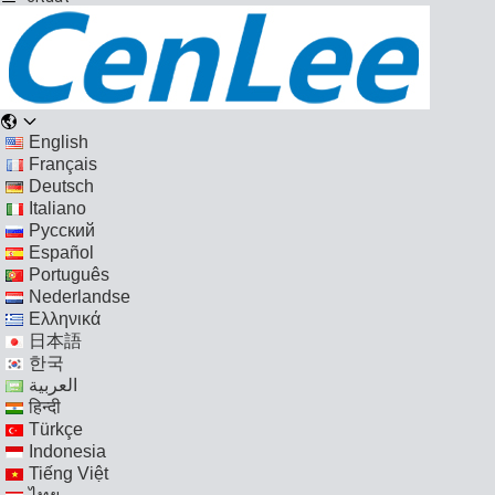
English
Français
Deutsch
Italiano
Русский
Español
Português
Nederlandse
Ελληνικά
日本語
한국
العربية
हिन्दी
Türkçe
Indonesia
Tiếng Việt