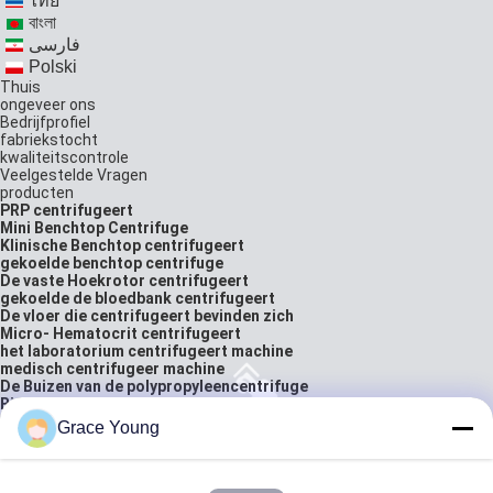
ไทย
বাংলা
فارسی
Polski
Thuis
ongeveer ons
Bedrijfprofiel
fabriekstocht
kwaliteitscontrole
Veelgestelde Vragen
producten
PRP centrifugeert
Mini Benchtop Centrifuge
Klinische Benchtop centrifugeert
gekoelde benchtop centrifuge
De vaste Hoekrotor centrifugeert
gekoelde de bloedbank centrifugeert
De vloer die centrifugeert bevinden zich
Micro- Hematocrit centrifugeert
het laboratorium centrifugeert machine
medisch centrifugeer machine
De Buizen van de polypropyleencentrifuge
Biologisch Laboratoriummateriaal
Bloedzakbuisverzegelaar
Grace Young
laboratorium analytische balans
oplossingen
neem contact met ons op
citaat