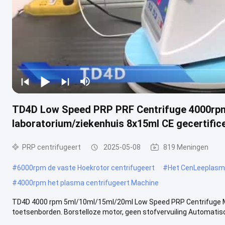
TD4D Low Speed PRP PRF Centrifuge 4000rpm
laboratorium/ziekenhuis 8x15ml CE gecertific
PRP centrifugeert
2025-05-08
819 Meningen
#
6000rpm de vaste Hoekrotor centrifugeert
#
Het CenLeeplasma
#
4000rpm het plasma centrifugeert Machine
TD4D 4000 rpm 5ml/10ml/15ml/20ml Low Speed PRP Centrifuge Mi
toetsenborden. Borstelloze motor, geen stofvervuiling Automatisch