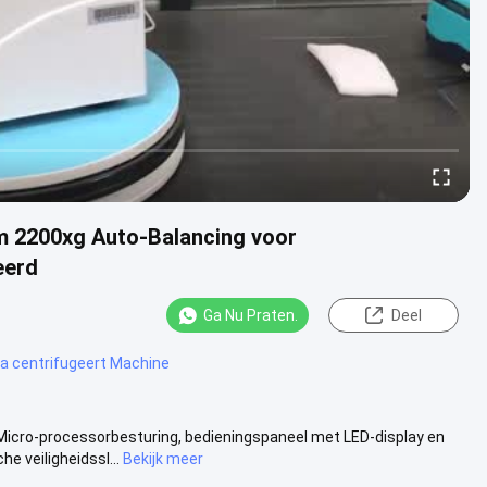
 2200xg Auto-Balancing voor
eerd
Ga Nu Praten.
Deel
 centrifugeert Machine
cro-processorbesturing, bedieningspaneel met LED-display en
e veiligheidssl...
Bekijk meer