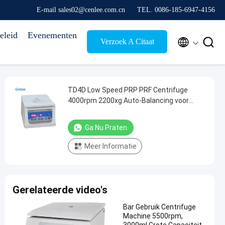
E-mail sales02@cenlee.com.cn
TEL. 0086-185-6947-4156
eleid
Evenementen


Verzoek A Citaat
TD4D Low Speed PRP PRF Centrifuge
4000rpm 2200xg Auto-Balancing voor
laboratorium/ziekenhuis 8x15ml CE
gecertificeerd
Ga Nu Praten.
Meer Informatie
Gerelateerde video's
Bar Gebruik Centrifuge
Machine 5500rpm,