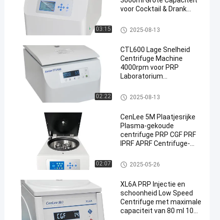
3000ml Grote Capaciteit
voor Cocktail & Drank
Scheiding
PRP centrifugeert
03:15
2025-08-13
CTL600 Lage Snelheid
Centrifuge Machine
4000rpm voor PRP
Laboratorium
Bloedcentrifuge PRP
Machine Timer Bereik
PRP centrifugeert
02:22
2025-08-13
min 1-99min 250w
CenLee 5M Plaatjesrijke
Plasma-gekoude
centrifuge PRP CGF PRF
IPRF APRF Centrifuge-
machine
PRP centrifugeert
02:07
2025-05-26
XL6A PRP Injectie en
schoonheid Low Speed
Centrifuge met maximale
capaciteit van 80 ml 10
ml CGF PRF PRP