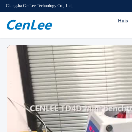
Changsha CenLee Technology Co., Ltd,
Huis