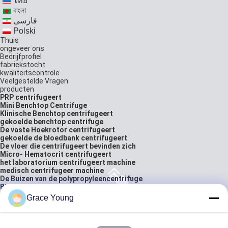
ไทย
বাংলা
فارسی
Polski
Thuis
ongeveer ons
Bedrijfprofiel
fabriekstocht
kwaliteitscontrole
Veelgestelde Vragen
producten
PRP centrifugeert
Mini Benchtop Centrifuge
Klinische Benchtop centrifugeert
gekoelde benchtop centrifuge
De vaste Hoekrotor centrifugeert
gekoelde de bloedbank centrifugeert
De vloer die centrifugeert bevinden zich
Micro- Hematocrit centrifugeert
het laboratorium centrifugeert machine
medisch centrifugeer machine
De Buizen van de polypropyleencentrifuge
Biologisch Laboratoriummateriaal
Bloedzakbuisverzegelaar
Grace Young
laboratorium analytische balans
oplossingen
neem contact met ons op
citaat