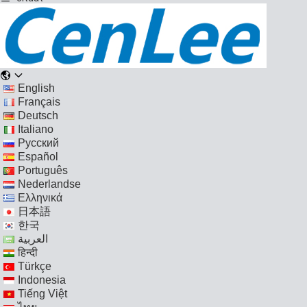
English
Français
Deutsch
Italiano
Русский
Español
Português
Nederlandse
Ελληνικά
日本語
한국
العربية
हिन्दी
Türkçe
Indonesia
Tiếng Việt