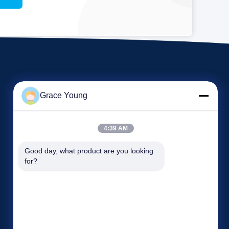
Grace Young
4:39 AM
Evenementen
Good day, what product are you looking 
Verzoek A Citaat
for?
Gevallen
TEL. 0086-185-6947-4156
Nieuws


