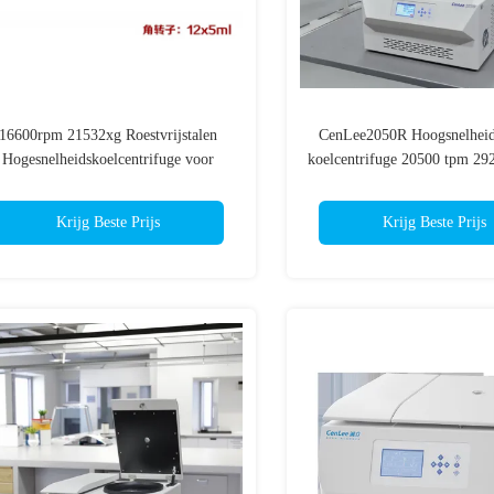
16600rpm 21532xg Roestvrijstalen
CenLee2050R Hoogsnelheid
Hogesnelheidskoelcentrifuge voor
koelcentrifuge 20500 tpm 29
Laboratoriumgebruik
ml capaciteit voor laborator
Krijg Beste Prijs
Krijg Beste Prijs