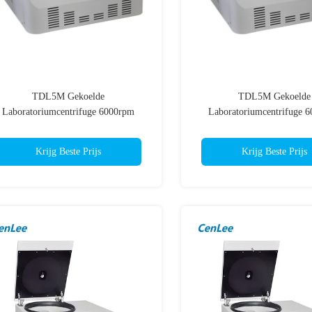
TDL5M Gekoelde
TDL5M Gekoelde
Laboratoriumcentrifuge 6000rpm
Laboratoriumcentrifuge 
20xg met Geïmporteerde Compressor
5120xg met Geïmporteerde 
voor Bloedcel-DNA
voor Bloedcel-DN
Krijg Beste Prijs
Krijg Beste Prijs