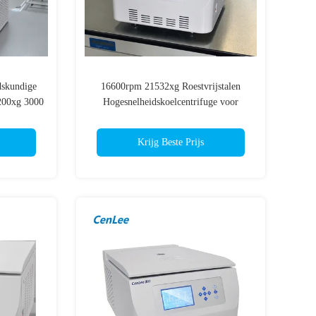
skundige
16600rpm 21532xg Roestvrijstalen
200xg 3000
Hogesnelheidskoelcentrifuge voor
iumgebruik
Laboratoriumgebruik
Krijg Beste Prijs