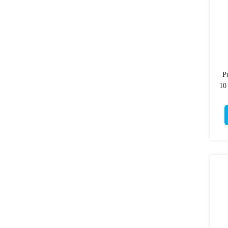
P
10
5