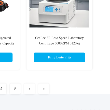
igerated
CenLee 6R Low Speed Laboratory
r Capacity
Centrifuge 6000RPM 5120xg
emperature
Refrigerated Centrifuge for Hospital Use
Krijg Beste Prijs
4
5