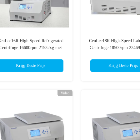
enLee16R High Speed Refrigerated
CenLee18R High-Speed Lab
Centrifuge 16600rpm 21532xg met
Centrifuge 18500rpm 2346
aanraakschermbesturing voor
Capaciteit Gekoelde Be
laboratoriumgebruik
Centrifuge
Krijg Beste Prijs
Krijg Beste Prijs
Video