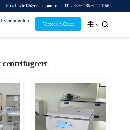
E-mail sales02@cenlee.com.cn
TEL. 0086-185-6947-4156
Evenementen


Verzoek A Citaat
 centrifugeert