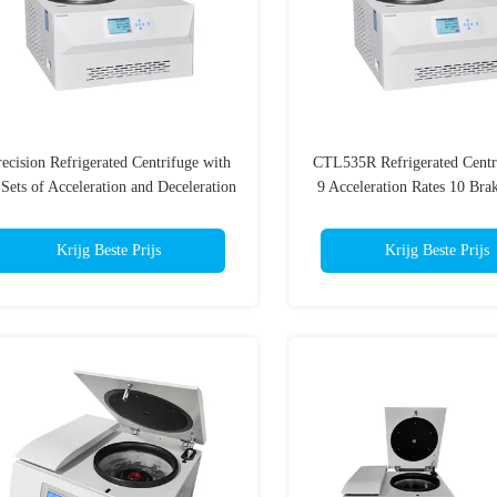
recision Refrigerated Centrifuge with
CTL535R Refrigerated Centr
 Sets of Acceleration and Deceleration
9 Acceleration Rates 10 Bra
350RPM Max Speed and 5030xg Max
and 3-level Damping System
RCF
Bank and Laboratory 
Krijg Beste Prijs
Krijg Beste Prijs