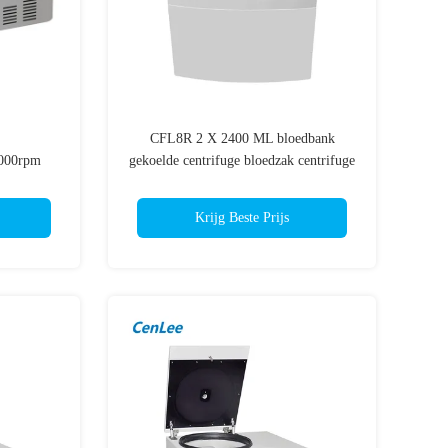
CFL8R 2 X 2400 ML bloedbank
6000rpm
gekoelde centrifuge bloedzak centrifuge
Compressor
met 12 zakken
A
Krijg Beste Prijs