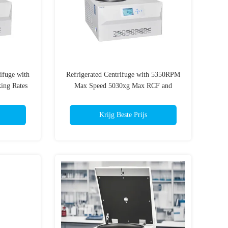
ifuge with
Refrigerated Centrifuge with 5350RPM
king Rates
Max Speed 5030xg Max RCF and
 for Blood
4x750ml Rotor Capacity for Industrial
Use
and Laboratory Use
Krijg Beste Prijs