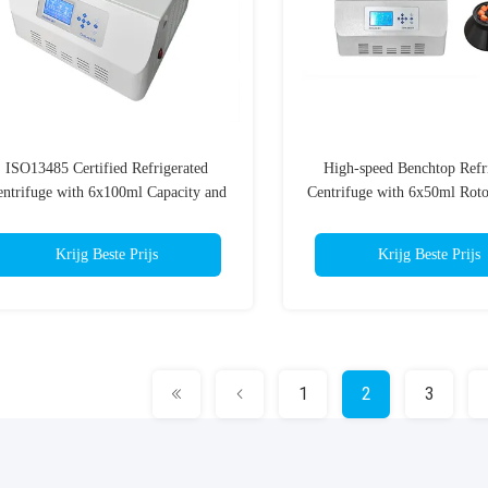
ISO13485 Certified Refrigerated
High-speed Benchtop Refr
entrifuge with 6x100ml Capacity and
Centrifuge with 6x50ml Roto
-20℃~+40℃ Temperature Range
Angle Rotor and Precision T
Control
Krijg Beste Prijs
Krijg Beste Prijs
1
2
3