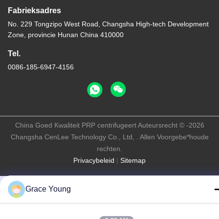
Fabrieksadres
No. 229 Tongzipo West Road, Changsha High-tech Development
Zone, provincie Hunan China 410000
Tel.
0086-185-6947-4156
China Goed Kwaliteit PRP centrifugeert Auteursrecht © -2026
Changsha CenLee Technology Co., Ltd, . Allen Voorgebe*houde
rechten.
Privacybeleid
|
Sitemap
Grace Young