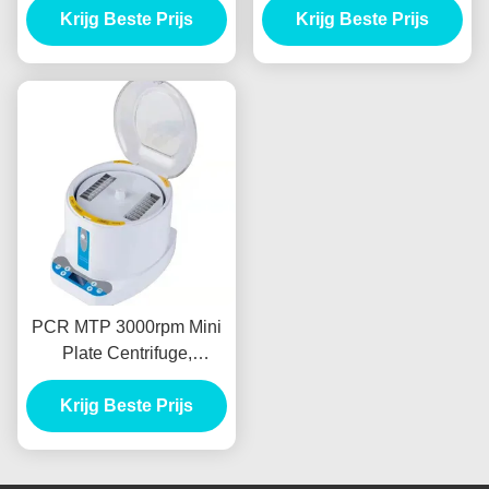
Krijg Beste Prijs
Biochemie
met lage snelheid
Krijg Beste Prijs
machine
PCR MTP 3000rpm Mini
Plate Centrifuge,
Klinische 600RCF
centrifugeert Machine
Krijg Beste Prijs