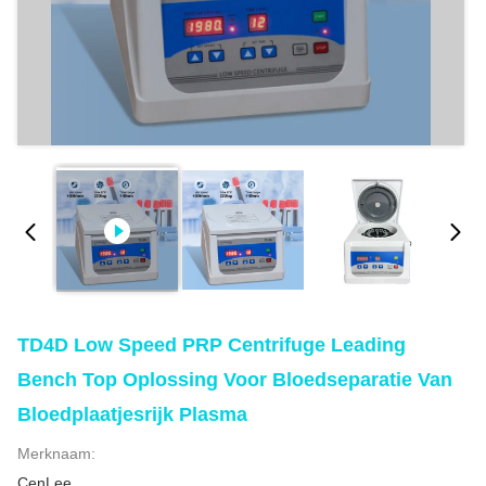
TD4D Low Speed PRP Centrifuge Leading
Bench Top Oplossing Voor Bloedseparatie Van
Bloedplaatjesrijk Plasma
Merknaam:
CenLee