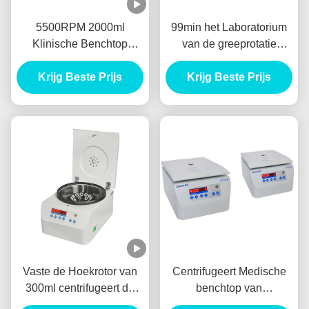
5500RPM 2000ml
99min het Laboratorium
Klinische Benchtop
van de greeprotatie
centrifugeert Grote
centrifugeert Machine,
Geventileerde Capaciteit
Krijg Beste Prijs
4000r/Min Bench Top
Krijg Beste Prijs
5310RCF
Centrifuge Digital
Vaste de Hoekrotor van
Centrifugeert Medische
300ml centrifugeert de
benchtop van
6000rpm Benchtop-
Benchtopcytocentrifuge