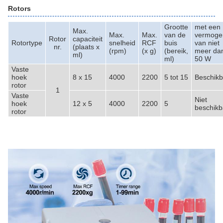
Rotors
Grootte
met een
Max.
Max.
Max.
van de
vermoge
Rotor
capaciteit
Rotortype
snelheid
RCF
buis
van niet
nr.
(plaats x
(rpm)
(x g)
(bereik,
meer da
ml)
ml)
50 W
Vaste
hoek
8 x 15
4000
2200
5 tot 15
Beschikb
rotor
1
Vaste
Niet
hoek
12 x 5
4000
2200
5
beschikb
rotor