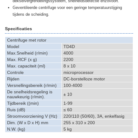
dekselvergrendelingssysteem, snelheidsdetectie enzovoort.
Geventileerde centrifuge voor een geringe temperatuurstijging
tijdens de scheiding.
Specificaties
Centrifuge met rotor
Model
TD4D
Max.Snelheid (r/min)
4000
Max. RCF (x g)
2200
Max. capaciteit (ml)
8 x 10
Controle
microprocessor
Rijden
DC-borstelloze motor
Versnellingsbereik (r/min)
100-4000
De snelheidsregeling is
± 10
nauwkeurig (r/min).
Tijdbereik ((min)
1-99
Ruis (dB)
≤ 60
Stroomvoorziening V (Hz)
220/110 (50/60), 3A, enkelfasig
Dim. (W x D x H) mm
255 x 310 x 200
N.W. (kg)
5 kg