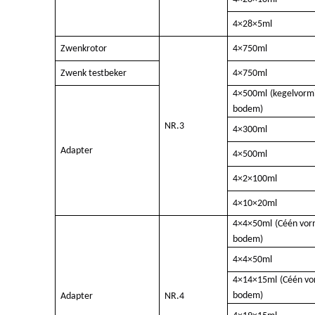
4×28×5ml
Zwenkrotor
4×750ml
Zwenk testbeker
4×750ml
4×500ml
(
kegelvorm
bodem
)
NR.
3
4×300ml
Adapter
4×500ml
4×2×100ml
4×10×20ml
4×4×50ml
(C
één vo
bodem
)
4×4×50ml
4×14×15ml
(C
één v
bodem
)
Adapter
NR.
4