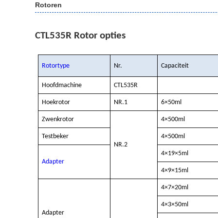
Rotoren
CTL535R
Rotor opties
Rotortype
Nr.
Capaciteit
Hoofdmachine
CTL535R
Hoekrotor
NR.1
6×50ml
Zwenkrotor
4×500ml
Testbeker
4×500ml
NR.2
4×19×5ml
Adapter
4×9×15ml
4×7×20ml
4×3×50ml
Adapter