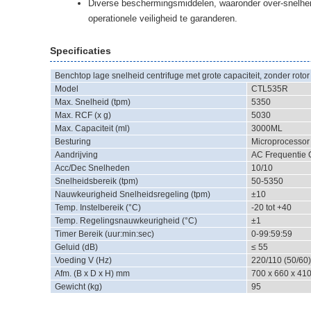
Diverse beschermingsmiddelen, waaronder over-snelheid
operationele veiligheid te garanderen.
Specificaties
Benchtop lage snelheid centrifuge met grote capaciteit, zonder rotor
Model
CTL535R
Max. Snelheid (tpm)
5350
Max. RCF (x g)
5030
Max. Capaciteit (ml)
3000ML
Besturing
Microprocessor
Aandrijving
AC Frequentie 
Acc/Dec Snelheden
10/10
Snelheidsbereik (tpm)
50-5350
Nauwkeurigheid Snelheidsregeling (tpm)
±10
Temp. Instelbereik (°C)
-20 tot +40
Temp. Regelingsnauwkeurigheid (°C)
±1
Timer Bereik (uur:min:sec)
0-99:59:59
Geluid (dB)
≤ 55
Voeding V (Hz)
220/110 (50/60)
Afm. (B x D x H) mm
700 x 660 x 41
Gewicht (kg)
95