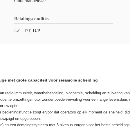
Onderhandelbaar
Betalingscondities
L/C, T/T, D/P
ge met grote capaciteit voor
scheiding
sesamolie
n radio-immuniteit, waterbehandeling, biochemie, scheiding en zuivering van 
uente omzettingsmotor zonder poedervervuiling voor een lange levensduur, d
or uw optie.
 bedieningsfunctie zorgt ervoor dat operators op elk moment de snelheid, ti
gewijzigd en opgeroepen.
men) en een dempingssysteem met 3 niveaus zorgen voor het beste scheidingsr