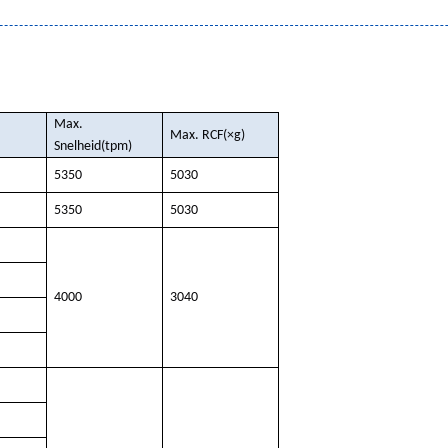
Max.
Max. RCF
(×g)
Snelheid
(
tpm
)
5350
5030
5350
5030
4000
3040