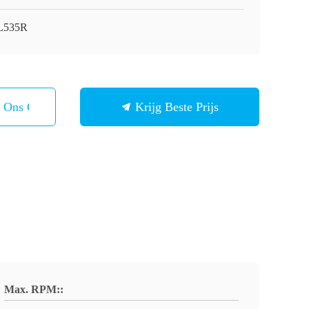
L535R
t Ons Op
Krijg Beste Prijs
Max. RPM::