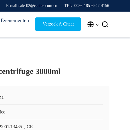
E-mail sales02@cenlee.com.cn
TEL. 0086-185-6947-4156
Evenementen


Verzoek A Citaat
centrifuge 3000ml
na
lee
O9001/13485，CE