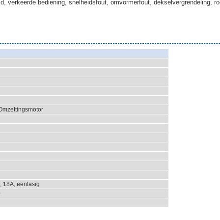
, verkeerde bediening, snelheidsfout, omvormerfout, dekselvergrendeling, ro
Omzettingsmotor
, 18A, eenfasig
0