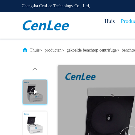
Changsha CenLee Technology Co., Ltd,
Huis
Produ
Thuis
>
producten
>
gekoelde benchtop centrifuge
>
benchto