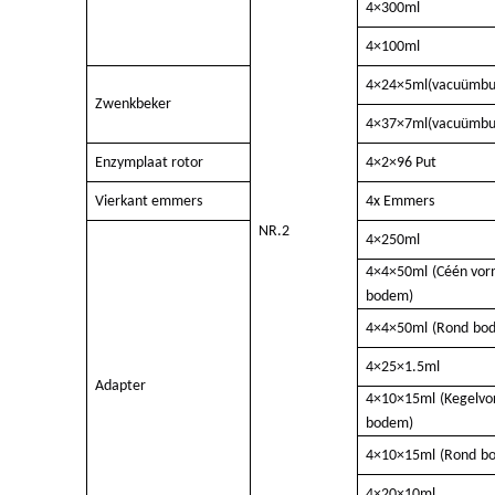
4×300ml
4×100ml
4×24×5ml(
vacuümbu
Zwenkbeker
4×37×7ml(
vacuümbu
Enzymplaat
rotor
4×2×96
Put
Vierkant
emmers
4x Emmers
NR.2
4×250ml
4×4×50ml
(C
één vo
bodem
)
4×4×50ml
(
Rond
bo
4×25×1.5ml
Adapter
4×10×15ml
(Kegelvo
bodem)
4×10×15ml
(
Rond
b
4×20×10ml