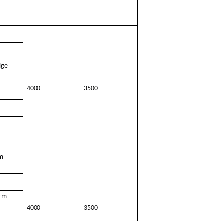
ige
4000
3500
rm
orm
4000
3500