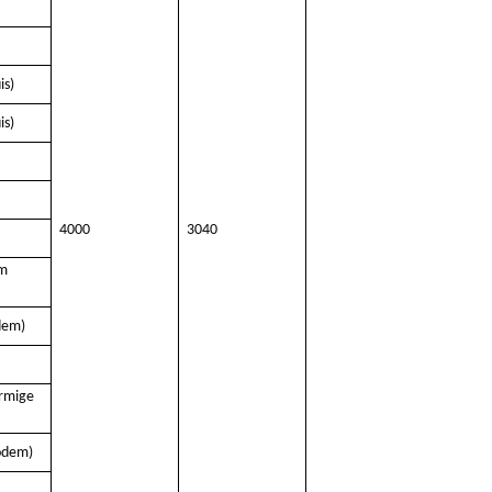
is
)
is
)
4000
3040
rm
dem)
rmige
odem)