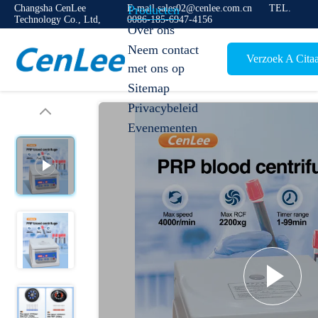
Changsha CenLee
E-mail sales02@cenlee.com.cn
Producten
TEL.
Technology Co., Ltd,
0086-185-6947-4156
Over ons
Neem contact
Verzoek A Citaa
met ons op
Sitemap
Privacybeleid
Evenementen