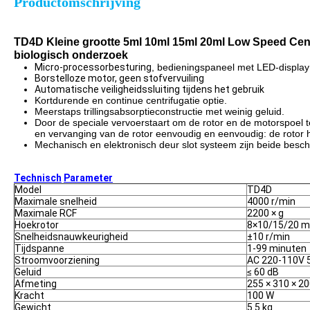
Productomschrijving
TD4D Kleine grootte 5ml 10ml 15ml 20ml Low Speed Cent
biologisch onderzoek
Micro-processorbesturing
, bedieningspaneel met LED-display
Borstelloze motor, geen stofvervuiling
Automatische veiligheidssluiting tijdens het gebruik
Kortdurende en continue centrifugatie optie.
Meerstaps trillingsabsorptieconstructie met weinig geluid.
Door de speciale vervoerstaart om de rotor en de motorspoel te 
en vervanging van de rotor eenvoudig en eenvoudig: de rotor h
Mechanisch en elektronisch deur slot systeem zijn beide besc
Technisch
Parameter
Model
TD4D
Maximale snelheid
4000 r/min
Maximale RCF
2200 × g
Hoekrotor
8×10/15/20 m
Snelheidsnauwkeurigheid
±10 r/min
Tijdspanne
1-99 minuten
Stroomvoorziening
AC 220-110V 
Geluid
≤ 60 dB
Afmeting
255 × 310 × 
Kracht
100 W
Gewicht
5.5 kg