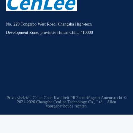
No. 229 Tongzipo West Road, Changsha High-tech
Development Zone, provincie Hunan China 410000
Privacybeleid
| China Goed Kwaliteit PRP centrifugeert Auteursrecht ©
2021-2026 Changsha CenLee Technology Co., Ltd, . Allen
Voorgebe*houde rechten.