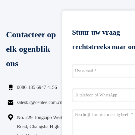
Stuur uw vraag
Contacteer op
rechtstreeks naar o
elk ogenblik
ons

0086-185 6947 4156

sales02@cenlee.com.cn

No. 229 Tongzipo West
Road, Changsha High-