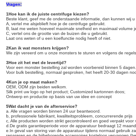
Vragen:
1Hoe kan ik de juiste centrifuge kiezen?
Beste klant, geef me de onderstaande informatie, dan kunnen wij 
A, vertel me alsjeblieft hoe je de centrifuge gebruikt.
B, laat me weten hoeveel maximale snelheid en maximaal volume je
C, vertel ons de grootte van de buizen die u gebruikt.
Laat ons weten of u een koelfunctie nodig heeft of niet.
2Kan ik wat monsters krijgen?
We zijn vereerd om u onze monsters te sturen en volgens de regels 
3Hoe zit het met de levertijd?
Voor een monster bestelling zal worden voorbereid binnen 5 dagen
Voor bulk bestelling, normaal gesproken, het heeft 20-30 dagen no
4Kun je op maat maken?
OEM, ODM zijn beiden welkom.
Silk print uw logo op het product; Customized kartonnen doos;
Ontwerp en productie op basis van uw idee en concept
5Wat dacht je van de afterservice?
a. Alle vragen worden binnen 24 uur beantwoord.
b, professionele fabrikant, kwaliteitsprobleem, concurrerende prijs
c, Alle producten worden strikt gecontroleerd en goed verpakt voor
d.De gratis garantieperiode voor de apparatuur bedraagt 12 maanden
e.In geval van storing van de apparatuur tijdens normaal gebruik zal
repareren en de bijbehorende accessoires kosteloos vervangen (beh