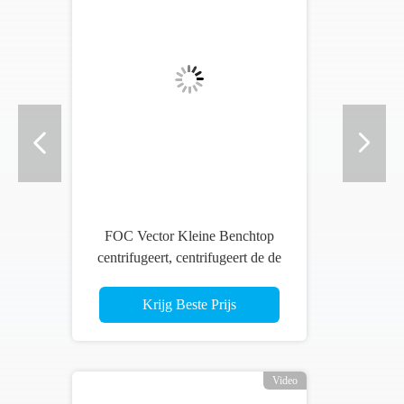
FOC Vector Kleine Benchtop
centrifugeert, centrifugeert de de
Lijstbovenkant van 16600rpm
21532RCF Medisch
Krijg Beste Prijs
Video