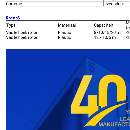
Garantie
levensduur
Rotor
S
Ma
Type
Materiaal
Capaciteit
(r
Vaste hoek rotor
Plastic
8×10/15/20 ml
4
Vaste hoek rotor
Plastic
12 × 10/5 ml
4