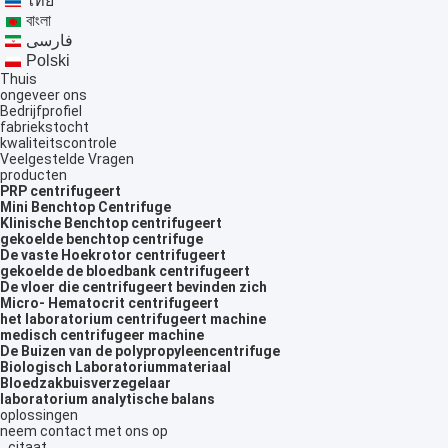
ไทย
বাংলা
فارسی
Polski
Thuis
ongeveer ons
Bedrijfprofiel
fabriekstocht
kwaliteitscontrole
Veelgestelde Vragen
producten
PRP centrifugeert
Mini Benchtop Centrifuge
Klinische Benchtop centrifugeert
gekoelde benchtop centrifuge
De vaste Hoekrotor centrifugeert
gekoelde de bloedbank centrifugeert
De vloer die centrifugeert bevinden zich
Micro- Hematocrit centrifugeert
het laboratorium centrifugeert machine
medisch centrifugeer machine
De Buizen van de polypropyleencentrifuge
Biologisch Laboratoriummateriaal
Bloedzakbuisverzegelaar
laboratorium analytische balans
oplossingen
neem contact met ons op
citaat