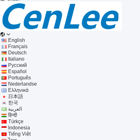
English
Français
Deutsch
Italiano
Русский
Español
Português
Nederlandse
Ελληνικά
日本語
한국
العربية
हिन्दी
Türkçe
Indonesia
Tiếng Việt