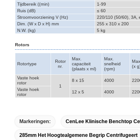
Tijdbereik ((min)
1-99
Ruis (dB)
≤ 60
Stroomvoorziening V (Hz)
220/110 (50/60), 3A, 
Dim. (W x D x H) mm
255 x 310 x 200
N.W. (kg)
5 kg
Rotors
Max.
Max.
Rotor
Max
Rotortype
capaciteit
snelheid
nr.
(x g
(plaats x ml)
(rpm)
Vaste hoek
8 x 15
4000
220
rotor
1
Vaste hoek
12 x 5
4000
220
rotor
Markeringen:
CenLee Klinische Benchtop Cen
285mm Het Hoogtealgemene Begrip Centrifugeert