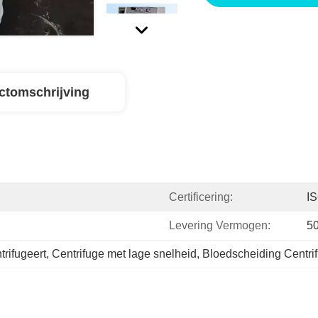
ctomschrijving
Certificering:
I
Levering Vermogen:
5
rifugeert
, 
Centrifuge met lage snelheid
, 
Bloedscheiding Centri