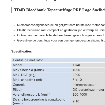
TD4D Bloedbank Topcentrifuge PRP Lage Snelhei
Microprocessorgebaseerde en gelijkstroom borstelloze motor aan
Plastic behuizing met compact en gestroomlijnd ontwerp en uni
Ontworpen met verschillende beschermingsinrichtingen en een fo
Geventileerde centrifuge voor een geringe temperatuurstijging tij
Specificaties
Centrifuge met rotor
Model
TD4D
Max.Snelheid (r/min)
4000
Max. RCF (x g)
2200
Max. capaciteit (ml)
8 x 10
Controle
microprocessor
Rijden
DC-borstelloze motor
Versnellingsbereik (r/min)
100-4000
De snelheidsregeling is nauwkeurig
± 10
(r/min).