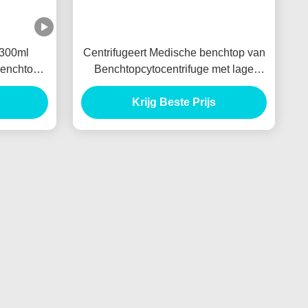
 300ml
Centrifugeert Medische benchtop van
Benchtop-
Benchtopcytocentrifuge met lage
snelheid machine
Krijg Beste Prijs