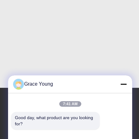
Grace Young
7:41 AM
Ons adres
Good day, what product are you looking 
for?
Bedrijfadres
No. 229 Tongzipo West Road, Changsha High-tech