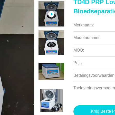
TD4D PRP Low
Bloedseparat
Merknaam:
Modelnummer:
MOQ:
Prijs:
Betalingsvoorwaarden
Toeleveringsvermogen
Krijg Beste P