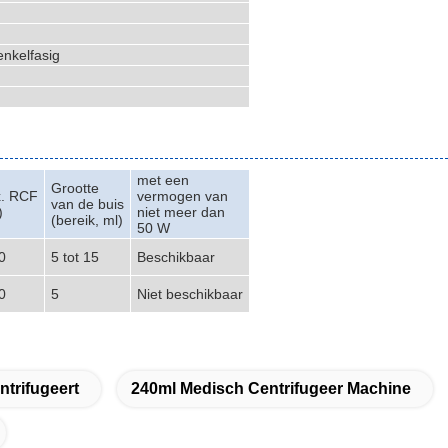
enkelfasig
met een
Grootte
. RCF
vermogen van
van de buis
)
niet meer dan
(bereik, ml)
50 W
0
5 tot 15
Beschikbaar
0
5
Niet beschikbaar
trifugeert
240ml Medisch Centrifugeer Machine