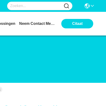
ossingen
Neem Contact Met Ons Op
Citaat
k