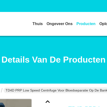
Thuis
Ongeveer Ons
Producten
Opl
Details Van De Producten
TD4D PRP Low Speed Centrifuge Voor Bloedseparatie Op De Ban