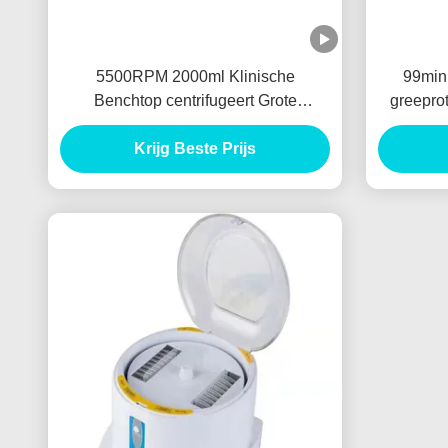
5500RPM 2000ml Klinische
99min
Benchtop centrifugeert Grote
greeprot
Geventileerde Capaciteit 5310RCF
4000r/
Krijg Beste Prijs