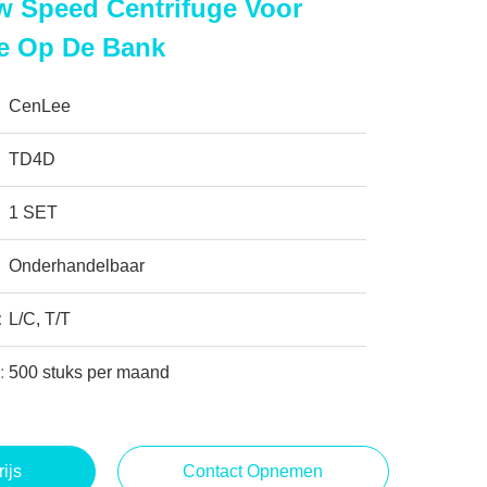
 Speed Centrifuge Voor
ie Op De Bank
CenLee
TD4D
1 SET
Onderhandelbaar
:
L/C, T/T
:
500 stuks per maand
rijs
Contact Opnemen