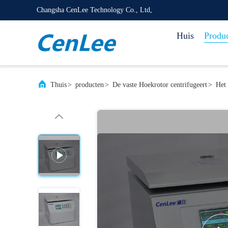
Changsha CenLee Technology Co., Ltd,
Huis
Produ
Thuis
>
producten
>
De vaste Hoekrotor centrifugeert
>
Het 