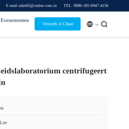
E-mail sales02@cenlee.com.cn
TEL. 0086-185-6947-4156
Evenementen


Verzoek A Citaat
eidslaboratorium centrifugeert
in
na
Lee