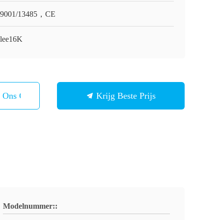
O9001/13485，CE
lee16K
t Ons Op
Krijg Beste Prijs
Modelnummer::