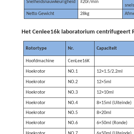
Snelheidsnauwkeurigheid
±20r/min
snels
Netto Gewicht
28kg
Afme
Het Cenlee16k laboratorium centrifugeert 
Rotortype
Nr.
Capaciteit
Hoofdmachine
CenLee16K
Hoekrotor
NO.1
12×1.5/2.2ml
Hoekrotor
NO.2
12×5ml
Hoekrotor
NO.3
12×10ml
Hoekrotor
NO.4
8×15ml
(
Uiteinde
)
Hoekrotor
NO.5
8×20ml
Hoekrotor
NO.6
6×50ml
(
Ronde
)
Hoekrotor
NO.7
6×50ml
(
Uiteinde
)