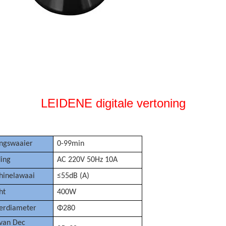
LEIDENE digitale vertoning
ngswaaier
0-99min
ing
AC 220V 50Hz 10A
hinelawaai
≤55dB (A)
ht
400W
erdiameter
Φ280
van Dec