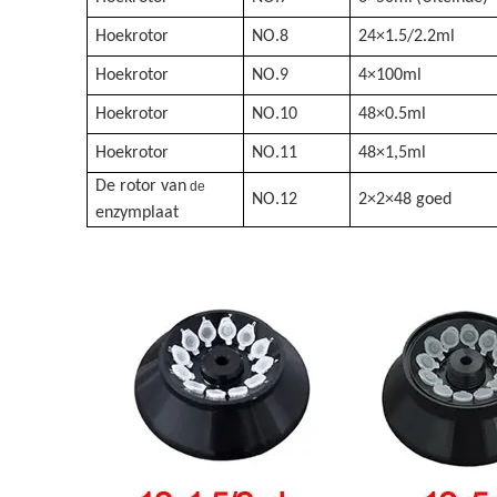
Hoekrotor
NO.8
24×1.5/2.2ml
Hoekrotor
NO.9
4×100ml
Hoekrotor
NO.10
48×0.5ml
Hoekrotor
NO.11
48×1,5ml
De rotor van
de
NO.12
2×2×48 goed
enzymplaat