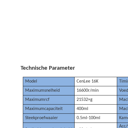
Technische Parameter
Model
CenLee 16K
Timi
Maximumsnelheid
16600r/min
Voed
Maximumrcf
21532×g
Mac
Maximumcapaciteit
400ml
Mac
Steekproefwaaier
0.5ml-100ml
Kam
Acc/