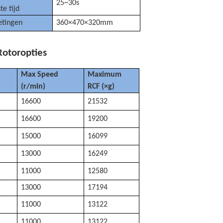
25~30s
te tijd
tingen
360×470×320mm
Rotoropties
Max Speed
Maximum
(
r/min
)
RCF (×g)
16600
21532
16600
19200
15000
16099
13000
16249
11000
12580
13000
17194
11000
13122
11000
13122