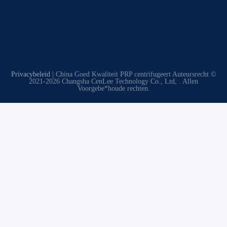
Privacybeleid
| China Goed Kwaliteit PRP centrifugeert Auteursrecht ©
2021-2026 Changsha CenLee Technology Co., Ltd, . Allen
Voorgebe*houde rechten.