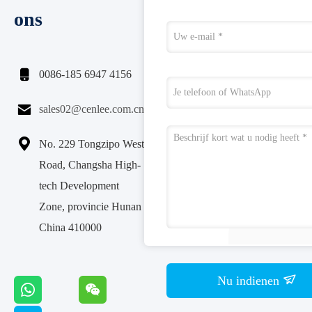
ons

0086-185 6947 4156

sales02@cenlee.com.cn

No. 229 Tongzipo West
Road, Changsha High-
tech Development
Zone, provincie Hunan
China 410000
Nu indienen