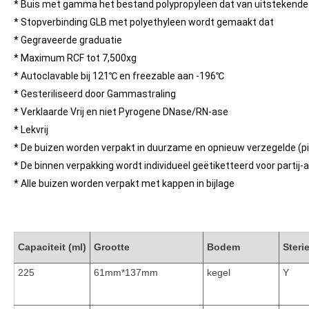
* Buis met gamma het bestand polypropyleen dat van uitstekende
* Stopverbinding GLB met polyethyleen wordt gemaakt dat
* Gegraveerde graduatie
* Maximum RCF tot 7,500xg
* Autoclavable bij 121℃ en freezable aan -196℃
* Gesteriliseerd door Gammastraling
* Verklaarde Vrij en niet Pyrogene DNase/RN-ase
* Lekvrij
* De buizen worden verpakt in duurzame en opnieuw verzegelde (pit
* De binnen verpakking wordt individueel geëtiketteerd voor partij-aa
* Alle buizen worden verpakt met kappen in bijlage
Capaciteit (ml)
Grootte
Bodem
Sterie
225
61mm*137mm
kegel
Y