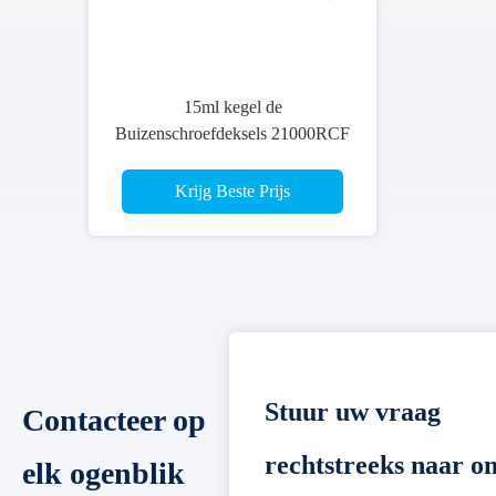
21000RCF
ntrifuge
s
Stuur uw vraag
Contacteer op
rechtstreeks naar o
elk ogenblik