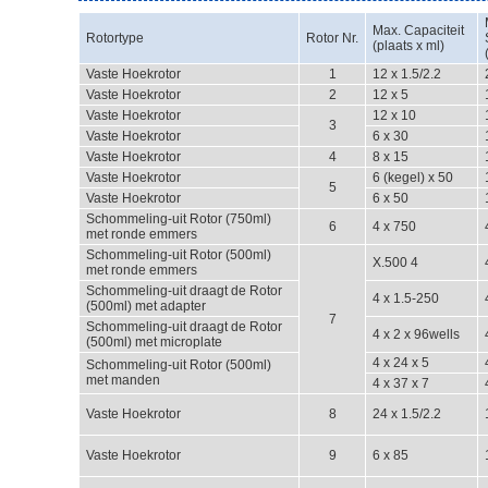
Max. Capaciteit
Rotortype
Rotor Nr.
(plaats x ml)
Vaste Hoekrotor
1
12 x 1.5/2.2
Vaste Hoekrotor
2
12 x 5
Vaste Hoekrotor
12 x 10
3
Vaste Hoekrotor
6 x 30
Vaste Hoekrotor
4
8 x 15
Vaste Hoekrotor
6 (kegel) x 50
5
Vaste Hoekrotor
6 x 50
Schommeling-uit Rotor (750ml)
6
4 x 750
met ronde emmers
Schommeling-uit Rotor (500ml)
X.500 4
met ronde emmers
Schommeling-uit draagt de Rotor
4 x 1.5-250
(500ml) met adapter
7
Schommeling-uit draagt de Rotor
4 x 2 x 96wells
(500ml) met microplate
4 x 24 x 5
Schommeling-uit Rotor (500ml)
met manden
4 x 37 x 7
Vaste Hoekrotor
8
24 x 1.5/2.2
Vaste Hoekrotor
9
6 x 85