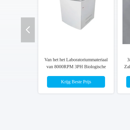
Van het het Laboratoriummateriaal
3
van 8000RPM 3PH Biologische
Zak
Grote de Capaciteitsbloedbank
14.4L
Bui
Krijg Beste Prijs