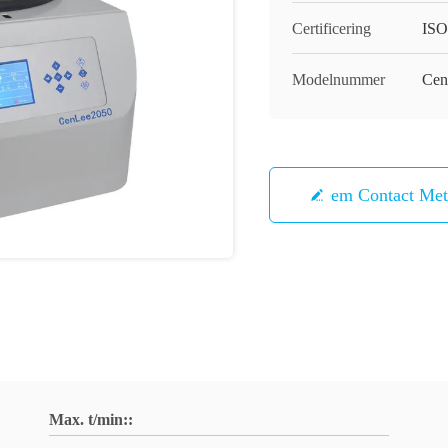
Certificering
IS
Modelnummer
Cen
Neem Contact Me
Max. t/min::