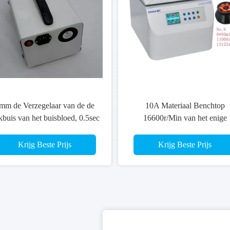
mm de Verzegelaar van de de
10A Materiaal Benchtop
buis van het buisbloed, 0.5sec
16600r/Min van het enige
die 60HZ-Compacte de
Fase25kg het Biologische
sverzegelaar verzegelen van de
Laboratorium
Krijg Beste Prijs
Krijg Beste Prijs
Bloedbank