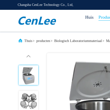
Changsha CenLee Technology Co., Ltd,
Huis
Produ
Thuis
>
producten
>
Biologisch Laboratoriummateriaal
>
Ma