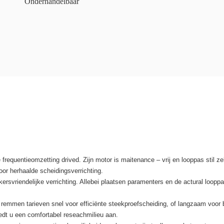
Onderhandelbaar
equentieomzetting drived. Zijn motor is maitenance – vrij en looppas stil ze
or herhaalde scheidingsverrichting.
rsvriendelijke verrichting. Allebei plaatsen paramenters en de actural loopp
 remmen tarieven snel voor efficiënte steekproefscheiding, of langzaam voo
edt u een comfortabel reseachmilieu aan.