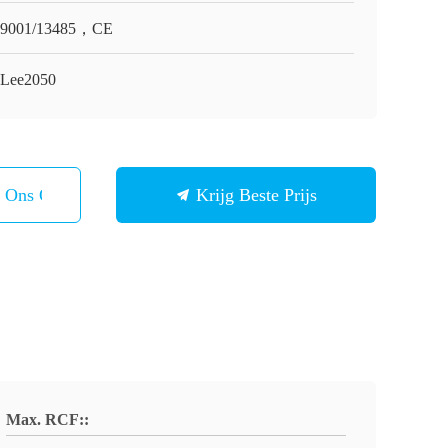
O9001/13485，CE
Lee2050
t Ons Op
Krijg Beste Prijs
Max. RCF::