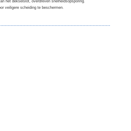
an het dekselslot, overdreven snelheidsopsporing.
or veiligere scheiding te beschermen.