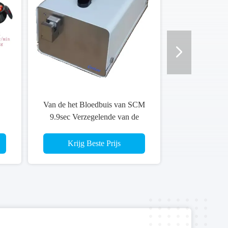
Van de het Bloedbuis van SCM
9.9sec Verzegelende van de
Verzegelaar Proeftube thermo
blood de Zakkenbuis Dia 6mm
Krijg Beste Prijs