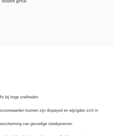
houten geval
lfs bij hoge snelheden.
asvoorwaarden kunnen zijn dispayed en wijzigden zich in
r bescherming van gevoelige steekproeven.