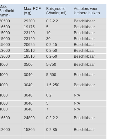
Max.
Max. RCF
Buisgrootte
Adapters voor
Snelheid
(x g)
(Waaier, ml)
kleinere buizen
(t/min)
20500
29200
0.2-2.2
Beschikbaar
16500
19175
5
Beschikbaar
15000
23120
10
Beschikbaar
15000
23120
30
Beschikbaar
15000
20625
0.2-15
Beschikbaar
13000
18516
0.2-50
Beschikbaar
13000
18516
0.2-50
Beschikbaar
4000
3500
5-750
Beschikbaar
4000
3040
5-500
Beschikbaar
4000
3040
1.5-250
Beschikbaar
4000
3040
0,2
N/A
4000
3040
5
N/A
4000
3040
7
N/A
16500
24890
0.2-2.2
Beschikbaar
12000
15805
0.2-85
Beschikbaar