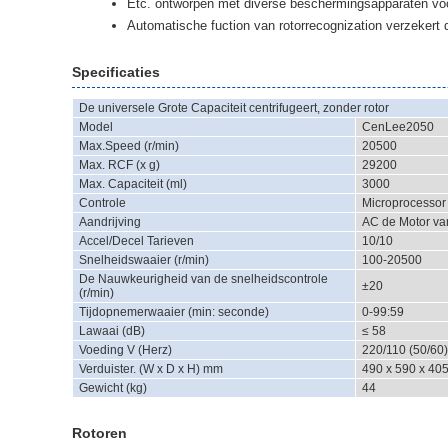
Etc. ontworpen met diverse beschermingsapparaten voor
Automatische fuction van rotorrecognization verzekert
Specificaties
De universele Grote Capaciteit centrifugeert, zonder rotor
Model
CenLee2050
Max.Speed (r/min)
20500
Max. RCF (x g)
29200
Max. Capaciteit (ml)
3000
Controle
Microprocessor
Aandrijving
AC de Motor va
Accel/Decel Tarieven
10/10
Snelheidswaaier (r/min)
100-20500
De Nauwkeurigheid van de snelheidscontrole
±20
(r/min)
Tijdopnemerwaaier (min: seconde)
0-99:59
Lawaai (dB)
≤ 58
Voeding V (Herz)
220/110 (50/60)
Verduister. (W x D x H) mm
490 x 590 x 40
Gewicht (kg)
44
Rotoren