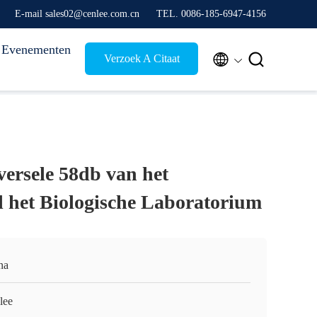
E-mail sales02@cenlee.com.cn
TEL. 0086-185-6947-4156
Evenementen


Verzoek A Citaat
versele 58db van het
het Biologische Laboratorium
na
lee