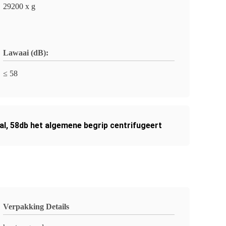
29200 x g
Lawaai (dB):
≤ 58
al
,
58db het algemene begrip centrifugeert
Verpakking Details