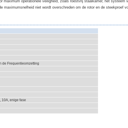
 maximum operationele veiligheid, zoals roestvrij staalkamer, het systeem v
 de maximumsnelheid niet wordt overschreden om de rotor en de steekproef vo
n de Frequentieomzetting
, 10A, enige fase
5