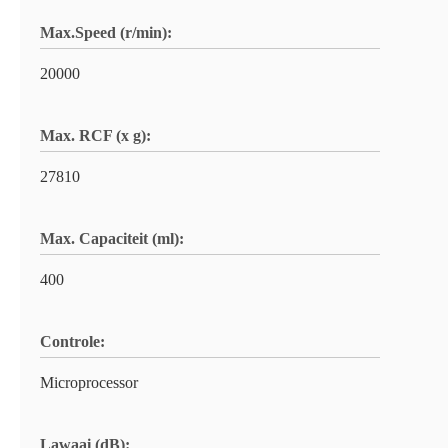
Max.Speed (r/min):
20000
Max. RCF (x g):
27810
Max. Capaciteit (ml):
400
Controle:
Microprocessor
Lawaai (dB):