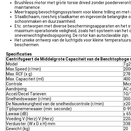
Brushless motor met grote torsie drived zonder poederverontrei
maintanence.
Meertrappig bevochtigingssysteem voor kleine trilling en met 
Staallichaam, roestvrij staalkamer en ingevoerde belangrijke 
schoonmaken en duurzaamheid.
Etc. ontworpen met diverse beschermingsapparaten en het s
maximum operationele veiligheid, zoals het systeem van het d
onevenwichtigheidsopsporing. De rotor kan autoclavable zijn.
Het unieke ontwerp van de luchtgids voor kleine temperatuurs
beschermen.
Specificaties
Centrifugeert de Middelgrote Capaciteit van de Benchtophoge s
Model
Tg2
Max.Speed (r/min)
200
Max. RCF (x g)
278
Max. Capaciteit (ml)
400
Controle
Mic
Aandrijving
AC 
Accel/Decel Tarieven
10/
Snelheidswaaier (r/min)
300
De Nauwkeurigheid van de snelheidscontrole (r/min)
±20
Tijdopnemerwaaier (min: seconde)
0-9
Lawaai (dB)
≤ 65
Voeding V (Herz) V (Herz)
220
Verduister. (W x D x H) mm
338
Gewicht (kg)
20