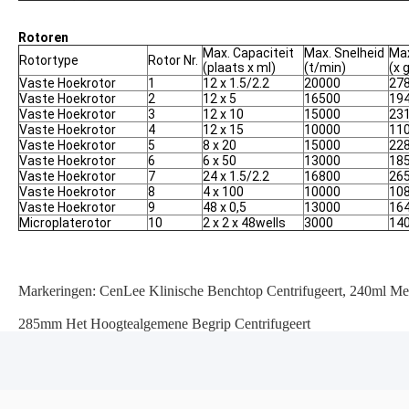
Rotoren
Max. Capaciteit
Max. Snelheid
Max
Rotortype
Rotor Nr.
(plaats x ml)
(t/min)
(x 
Vaste Hoekrotor
1
12 x 1.5/2.2
20000
27
Vaste Hoekrotor
2
12 x 5
16500
19
Vaste Hoekrotor
3
12 x 10
15000
23
Vaste Hoekrotor
4
12 x 15
10000
11
Vaste Hoekrotor
5
8 x 20
15000
22
Vaste Hoekrotor
6
6 x 50
13000
18
Vaste Hoekrotor
7
24 x 1.5/2.2
16800
26
Vaste Hoekrotor
8
4 x 100
10000
10
Vaste Hoekrotor
9
48 x 0,5
13000
16
Microplaterotor
10
2 x 2 x 48wells
3000
14
Markeringen:
CenLee Klinische Benchtop Centrifugeert
,
240ml Med
285mm Het Hoogtealgemene Begrip Centrifugeert