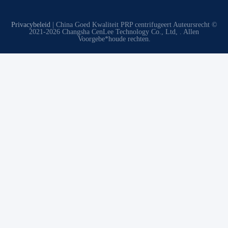
Privacybeleid
| China Goed Kwaliteit PRP centrifugeert Auteursrecht ©
2021-2026 Changsha CenLee Technology Co., Ltd, . Allen
Voorgebe*houde rechten.