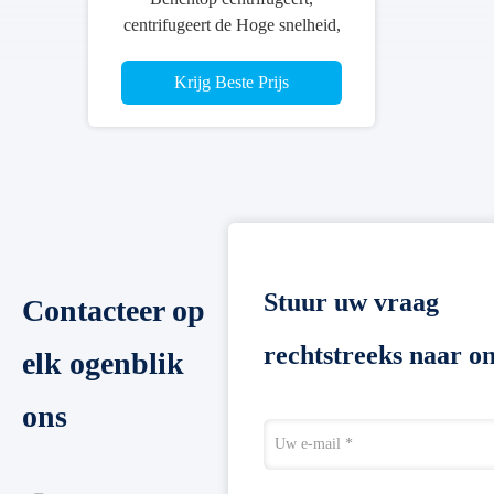
heid,
sch
geert
Stuur uw vraag
Contacteer op
rechtstreeks naar o
elk ogenblik
ons