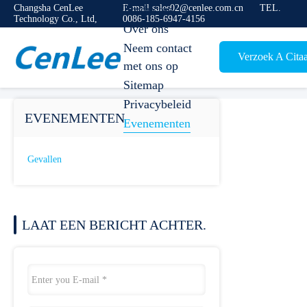
Changsha CenLee
E-mail sales02@cenlee.com.cn
Producten
TEL.
Technology Co., Ltd,
0086-185-6947-4156
Over ons
Neem contact
Verzoek A Citaa
met ons op
Sitemap
Privacybeleid
EVENEMENTEN
Evenementen
Gevallen
LAAT EEN BERICHT ACHTER.