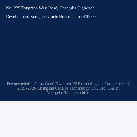
No. 229 Tongzipo West Road, Changsha High-tech
Development Zone, provincie Hunan China 410000
Privacybeleid
| China Goed Kwaliteit PRP centrifugeert Auteursrecht ©
2021-2026 Changsha CenLee Technology Co., Ltd, . Allen
Voorgebe*houde rechten.