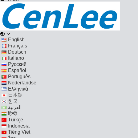
English
Français
Deutsch
Italiano
Русский
Español
Português
Nederlandse
Ελληνικά
日本語
한국
العربية
हिन्दी
Türkçe
Indonesia
Tiếng Việt