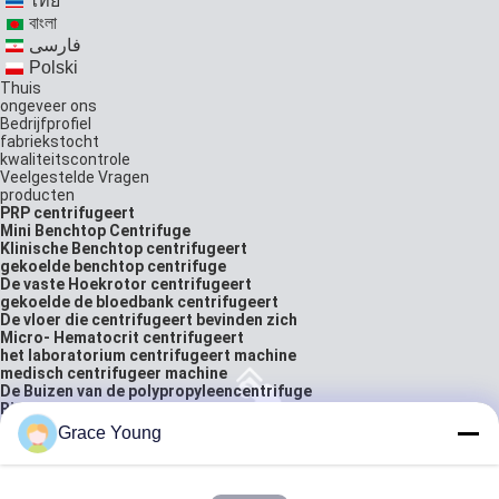
ไทย
বাংলা
فارسی
Polski
Thuis
ongeveer ons
Bedrijfprofiel
fabriekstocht
kwaliteitscontrole
Veelgestelde Vragen
producten
PRP centrifugeert
Mini Benchtop Centrifuge
Klinische Benchtop centrifugeert
gekoelde benchtop centrifuge
De vaste Hoekrotor centrifugeert
gekoelde de bloedbank centrifugeert
De vloer die centrifugeert bevinden zich
Micro- Hematocrit centrifugeert
het laboratorium centrifugeert machine
medisch centrifugeer machine
De Buizen van de polypropyleencentrifuge
Biologisch Laboratoriummateriaal
Bloedzakbuisverzegelaar
Grace Young
laboratorium analytische balans
oplossingen
neem contact met ons op
citaat